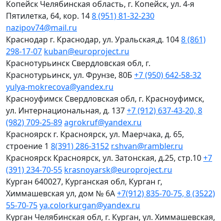
Копейск
Челябинская область, г. Копейск, ул. 4-я
Пятилетка, 64, кор. 14
8 (951) 81-32-230
nazipov74@mail.ru
Краснодар
г. Краснодар, ул. Уральская,д. 104
8 (861)
298-17-07
kuban@europroject.ru
Краснотурьинск
Свердловская обл, г.
Краснотурьинск, ул. Фрунзе, 80Б
+7 (950) 642-58-32
yulya-mokrecova@yandex.ru
Красноуфимск
Свердловская обл, г. Красноуфимск,
ул. Интернациональная, д. 137
+7 (912) 637-43-20, 8
(982) 709-25-89
agrokruf@yandex.ru
Красноярск
г. Красноярск, ул. Маерчака, д. 65,
строение 1
8(391) 286-3152
r.shvan@rambler.ru
Красноярск
Красноярск, ул. Затонская, д.25, стр.10
+7
(391) 234-70-55
krasnoyarsk@europroject.ru
Курган
640027, Курганская обл, Курган г,
Химмашевская ул, дом № 6А
+7(912) 835-70-75, 8 (3522)
55-70-75
ya.colorkurgan@yandex.ru
Курган
Челябинская обл, г. Курган, ул. Химмашевская,