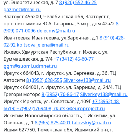
ул. Энергетическая, д. 7
8 (926) 552-46-25
gazmez@mail.ru
Златоуст
456200, Челябинская обл, Златоуст г,
проспект имени Ю.А. Гагарина, 3 мкр, дом 42а/2
8
(909) 071-0096
delecmv@mail.ru
Ивантеевка
Ивантеевка, ул.Заречная, д.1
8 (910) 428-
02-92
koltsova_elena@mail.ru
Ижевск
Удмуртская Республика, г. Ижевск, ул.
Буммашевская, д. 7/4
+7 (3412) 45-60-77
ggm@suomi.udmnet.ru
Иркутск
664043, г. Иркутск, ул. Сергеева, д. 3б. ТЦ
Автосити
8 (3952) 628-555
Silverkey138@mail.ru
Иркутск
664001, г. Иркутск, ул. Баррикад, д. 24/4. ТЦ
Грегори моторс
8 (3952) 76-86-17
Silverkey138@mail.ru
Иркутск
Иркутск, ул. Советская, д.109Г
+7 (3952) 48-
6619; +7(902)1769408
irkutsk@europroject.ru
Искитим
Новосибирская область, г. Искитим, ул.
Озерная, д. 1
8 (965) 825-4001
talovskiy@mail.ru
Ишим
627750, Тюменская обл, Ишимский р-н, г.