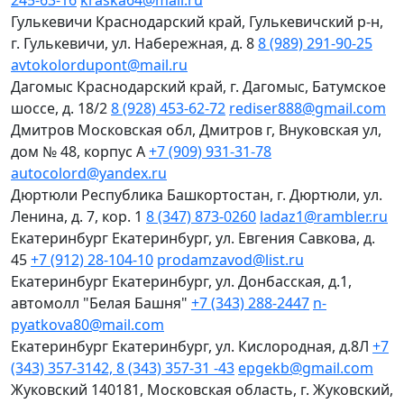
245-63-16
kraska64@mail.ru
Гулькевичи
Краснодарский край, Гулькевичский р-н,
г. Гулькевичи, ул. Набережная, д. 8
8 (989) 291-90-25
avtokolordupont@mail.ru
Дагомыс
Краснодарский край, г. Дагомыс, Батумское
шоссе, д. 18/2
8 (928) 453-62-72
rediser888@gmail.com
Дмитров
Московская обл, Дмитров г, Внуковская ул,
дом № 48, корпус А
+7 (909) 931-31-78
autocolord@yandex.ru
Дюртюли
Республика Башкортостан, г. Дюртюли, ул.
Ленина, д. 7, кор. 1
8 (347) 873-0260
ladaz1@rambler.ru
Екатеринбург
Екатеринбург, ул. Евгения Савкова, д.
45
+7 (912) 28-104-10
prodamzavod@list.ru
Екатеринбург
Екатеринбург, ул. Донбасская, д.1,
автомолл "Белая Башня"
+7 (343) 288-2447
n-
pyatkova80@mail.com
Екатеринбург
Екатеринбург, ул. Кислородная, д.8Л
+7
(343) 357-3142, 8 (343) 357-31 -43
epgekb@gmail.com
Жуковский
140181, Московская область, г. Жуковский,