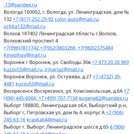
-13@yandex.ru
Вологда
160002, г. Вологда, ул. Ленинградская, дом №
132
+7 (817) 252-29-92
color-auto@mail.ru;
orbita132@mail.ru
Волхов
187402 Ленинградская область г.Волхов,
Волховский проспект 4
+7(996)7811742,+7(952)3803266, +7(960)2375484
Kmvolhov@mail.ru
Воронеж
г Воронеж, ул. Свободы 36в
+7 473 20 20 969
kuzov55@mail.ru, irinariaz@mail.ru
Воронеж
Воронеж, ул. Остужева, д.27
+7 (4732) 39-
4481
kuzov55@mail.ru
Воскресенск
Воскресенск, ул. Комсомольская, д.6А
+7
(496) 445-6066, +7 (499) 707-7156
eugene62@yandex.ru
Выборг
188800, Ленинградская обл, Выборгский р-н,
Выборг г, Петровская ул, дом № 4, корпус А
+7 (906)
245-63-16
kraska64@mail.ru
Выборг
г. Выборг, Ленинградское шоссе д.65
8 (906)