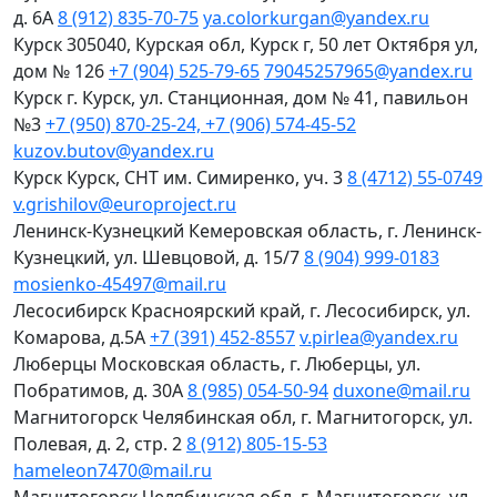
д. 6А
8 (912) 835-70-75
ya.colorkurgan@yandex.ru
Курск
305040, Курская обл, Курск г, 50 лет Октября ул,
дом № 126
+7 (904) 525-79-65
79045257965@yandex.ru
Курск
г. Курск, ул. Станционная, дом № 41, павильон
№3
+7 (950) 870-25-24, +7 (906) 574-45-52
kuzov.butov@yandex.ru
Курск
Курск, СНТ им. Симиренко, уч. 3
8 (4712) 55-0749
v.grishilov@europroject.ru
Ленинск-Кузнецкий
Кемеровская область, г. Ленинск-
Кузнецкий, ул. Шевцовой, д. 15/7
8 (904) 999-0183
mosienko-45497@mail.ru
Лесосибирск
Красноярский край, г. Лесосибирск, ул.
Комарова, д.5А
+7 (391) 452-8557
v.pirlea@yandex.ru
Люберцы
Московская область, г. Люберцы, ул.
Побратимов, д. 30А
8 (985) 054-50-94
duxone@mail.ru
Магнитогорск
Челябинская обл, г. Магнитогорск, ул.
Полевая, д. 2, стр. 2
8 (912) 805-15-53
hameleon7470@mail.ru