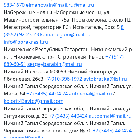
583-1670
elmanovaln@mail.ru@mail.ru
Набережные Челны
Набережные челны, ул.
Машиностроительная, 75а, Промкомзона, около ТЦ
Мегастрой, территория ГСК Испытатель, Бокс 5
8
(8552) 92-23-23
kama-region@mail.ru;
info@porakrasit.ru
Нижнекамск
Республика Татарстан, Нижнекамский р-
н, г. Нижнекамск, пр-т Строителей, Рынок
+7 (917)
889-60-51
sergeybarabin@mail.ru
Нижний Новгород
603093 Нижний Новгород ул.
Яблоневая, 26с3
+7-910-396-1972
avtokraska@list.ru
Нижний Тагил
Свердловская обл, г. Нижний Тагил, ул.
Мира, 64
+7 (3435) 44 04 24
autoemal@mail.ru
/
kolorit43avto@gmail.com
Нижний Тагил
Свердловская обл, г. Нижний Тагил, ул.
Энтузиастов, д. 2Б
+7 (3435) 440424
autoemal@mail.ru
Нижний Тагил
Свердловская обл, г. Нижний Тагил,
Черноисточинское шоссе, дом № 70
+7 (3435) 440424