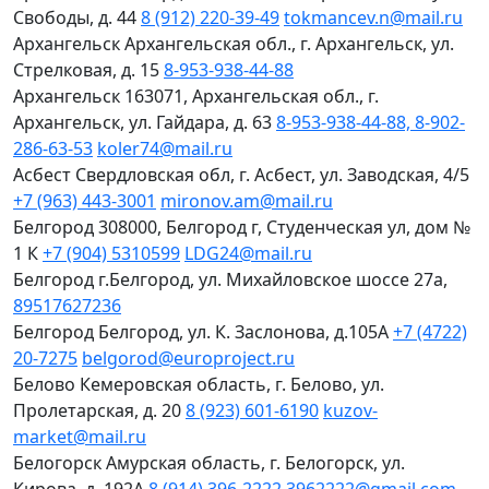
Свободы, д. 44
8 (912) 220-39-49
tokmancev.n@mail.ru
Архангельск
Архангельская обл., г. Архангельск, ул.
Стрелковая, д. 15
8-953-938-44-88
Архангельск
163071, Архангельская обл., г.
Архангельск, ул. Гайдара, д. 63
8-953-938-44-88, 8-902-
286-63-53
koler74@mail.ru
Асбест
Свердловская обл, г. Асбест, ул. Заводская, 4/5
+7 (963) 443-3001
mironov.am@mail.ru
Белгород
308000, Белгород г, Студенческая ул, дом №
1 К
+7 (904) 5310599
LDG24@mail.ru
Белгород
г.Белгород, ул. Михайловское шоссе 27а,
89517627236
Белгород
Белгород, ул. К. Заслонова, д.105А
+7 (4722)
20-7275
belgorod@europroject.ru
Белово
Кемеровская область, г. Белово, ул.
Пролетарская, д. 20
8 (923) 601-6190
kuzov-
market@mail.ru
Белогорск
Амурская область, г. Белогорск, ул.