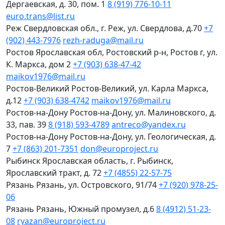
Дергаевская, д. 30, пом. 1
8 (919) 776-10-11
euro.trans@list.ru
Реж
Свердловская обл., г. Реж, ул. Свердлова, д.70
+7
(902) 443-7976
rezh-raduga@mail.ru
Ростов
Ярославская обл, Ростовский р-н, Ростов г, ул.
К. Маркса, дом 2
+7 (903) 638-47-42
maikov1976@mail.ru
Ростов-Великий
Ростов-Великий, ул. Карла Маркса,
д.12
+7 (903) 638-4742
maikov1976@mail.ru
Ростов-на-Дону
Ростов-на-Дону, ул. Малиновского, д.
33, пав. 39
8 (918) 593-4789
antreco@yandex.ru
Ростов-на-Дону
Ростов-на-Дону, ул. Геологическая, д.
7
+7 (863) 201-7351
don@europroject.ru
Рыбинск
Ярославская область, г. Рыбинск,
Ярославский тракт, д. 72
+7 (4855) 22-57-75
Рязань
Рязань, ул. Островского, 91/74
+7 (920) 978-25-
06
Рязань
Рязань, Южный промузел, д.6
8 (4912) 51-23-
08
ryazan@europroject.ru