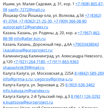
Ишим, ул. Малая Садовая, д. 31, кор. 1
+7 (908) 865-87-
08
sapfir-7272@mail.ru
Йошкар-Ола
Йошкар-ола, ул. Волкова, д.56
+7 (8362)
41-3704, +7 (8362) 21-25-30, +7 (909) 366-08-80
autograph12@yandex.ru
Казань
Казань, ул. Родины, д. 20, кор. а
+7 (967) 462-
88-98
info@alter-kzn.ru
Казань
Казань, Дорожный пер., д.6А
+79033438043
i.kazakova@europroject.ru;
Калининград
Калининград, ул. Александра Невского,
д.120
+7 (921) 264-7180, +7 (911) 863-9363
shapashnik39@mail.ru
Калуга
Калуга, ул. Московская д. 225А
8 (4842) 589-289
info@prima-s.ru; v.egorov@prima-s.ru
Калуга
Калуга, ул. Зерновая д. 25
8 (903) 636-3462
info.kaluga.m@yandex.ru
Калуга
Калуга, 2-й Тульский пер, д.3
8 (961) 126-3292
e.kuptsova@europroject.ru