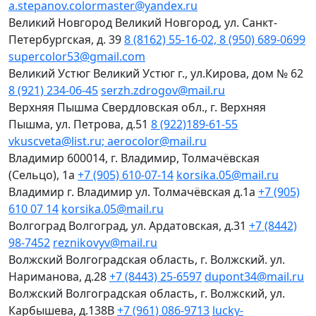
a.stepanov.colormaster@yandex.ru
Великий Новгород
Великий Новгород, ул. Санкт-
Петербургская, д. 39
8 (8162) 55-16-02, 8 (950) 689-0699
supercolor53@gmail.com
Великий Устюг
Великий Устюг г., ул.Кирова, дом № 62
8 (921) 234-06-45
serzh.zdrogov@mail.ru
Верхняя Пышма
Свердловская обл., г. Верхняя
Пышма, ул. Петрова, д.51
8 (922)189-61-55
vkuscveta@list.ru; aerocolor@mail.ru
Владимир
600014, г. Владимир, Толмачёвская
(Сельцо), 1а
+7 (905) 610-07-14
korsika.05@mail.ru
Владимир
г. Владимир ул. Толмачёвская д.1а
+7 (905)
610 07 14
korsika.05@mail.ru
Волгоград
Волгоград, ул. Ардатовская, д.31
+7 (8442)
98-7452
reznikovyv@mail.ru
Волжский
Волгоградская область, г. Волжский. ул.
Нариманова, д.28
+7 (8443) 25-6597
dupont34@mail.ru
Волжский
Волгоградская область, г. Волжский, ул.
Карбышева, д.138В
+7 (961) 086-9713
lucky-