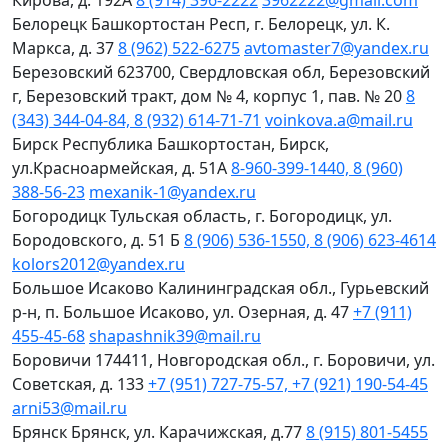
Кирова, д. 192А
8 (914) 396-2222
3962222@gmail.com
Белорецк
Башкортостан Респ, г. Белорецк, ул. К.
Маркса, д. 37
8 (962) 522-6275
avtomaster7@yandex.ru
Березовский
623700, Свердловская обл, Березовский
г, Березовский тракт, дом № 4, корпус 1, пав. № 20
8
(343) 344-04-84, 8 (932) 614-71-71
voinkova.a@mail.ru
Бирск
Республика Башкортостан, Бирск,
ул.Красноармейская, д. 51А
8-960-399-1440, 8 (960)
388-56-23
mexanik-1@yandex.ru
Богородицк
Тульская область, г. Богородицк, ул.
Бородовского, д. 51 Б
8 (906) 536-1550, 8 (906) 623-4614
kolors2012@yandex.ru
Большое Исаково
Калининградская обл., Гурьевский
р-н, п. Большое Исаково, ул. Озерная, д. 47
+7 (911)
455-45-68
shapashnik39@mail.ru
Боровичи
174411, Новгородская обл., г. Боровичи, ул.
Советская, д. 133
+7 (951) 727-75-57, +7 (921) 190-54-45
arni53@mail.ru
Брянск
Брянск, ул. Карачижская, д.77
8 (915) 801-5455