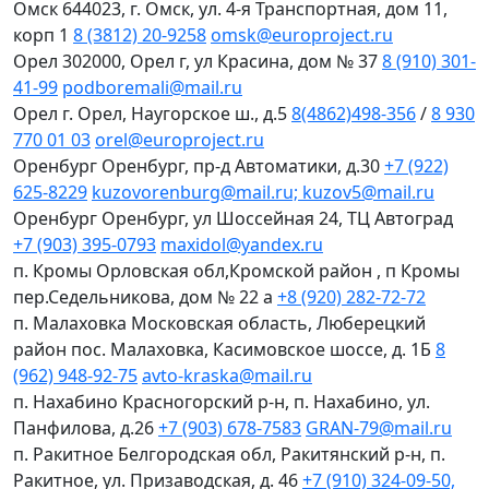
Омск
644023, г. Омск, ул. 4-я Транспортная, дом 11,
корп 1
8 (3812) 20-9258
omsk@europroject.ru
Орел
302000, Орел г, ул Красина, дом № 37
8 (910) 301-
41-99
podboremali@mail.ru
Орел
г. Орел, Наугорское ш., д.5
8(4862)498-356
/
8 930
770 01 03
orel@europroject.ru
Оренбург
Оренбург, пр-д Автоматики, д.30
+7 (922)
625-8229
kuzovorenburg@mail.ru; kuzov5@mail.ru
Оренбург
Оренбург, ул Шоссейная 24, ТЦ Автоград
+7 (903) 395-0793
maxidol@yandex.ru
п. Кромы
Орловская обл,Кромской район , п Кромы
пер.Седельникова, дом № 22 а
+8 (920) 282-72-72
п. Малаховка
Московская область, Люберецкий
район пос. Малаховка, Касимовское шоссе, д. 1Б
8
(962) 948-92-75
avto-kraska@mail.ru
п. Нахабино
Красногорский р-н, п. Нахабино, ул.
Панфилова, д.26
+7 (903) 678-7583
GRAN-79@mail.ru
п. Ракитное
Белгородская обл, Ракитянский р-н, п.
Ракитное, ул. Призаводская, д. 46
+7 (910) 324-09-50,