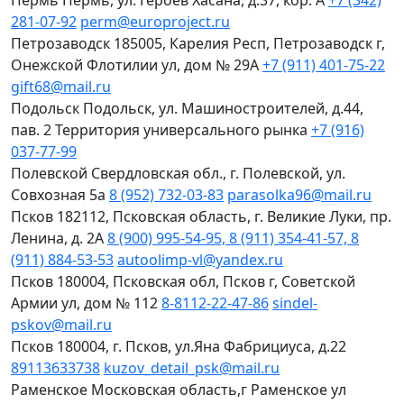
Пермь
Пермь, ул. Героев Хасана, д.37, кор. А
+7 (342)
281-07-92
perm@europroject.ru
Петрозаводск
185005, Карелия Респ, Петрозаводск г,
Онежской Флотилии ул, дом № 29А
+7 (911) 401-75-22
gift68@mail.ru
Подольск
Подольск, ул. Машиностроителей, д.44,
пав. 2 Территория универсального рынка
+7 (916)
037-77-99
Полевской
Свердловская обл., г. Полевской, ул.
Совхозная 5а
8 (952) 732-03-83
parasolka96@mail.ru
Псков
182112, Псковская область, г. Великие Луки, пр.
Ленина, д. 2А
8 (900) 995-54-95, 8 (911) 354-41-57, 8
(911) 884-53-53
autoolimp-vl@yandex.ru
Псков
180004, Псковская обл, Псков г, Советской
Армии ул, дом № 112
8-8112-22-47-86
sindel-
pskov@mail.ru
Псков
180004, г. Псков, ул.Яна Фабрициуса, д.22
89113633738
kuzov_detail_psk@mail.ru
Раменское
Московская область,г Раменское ул