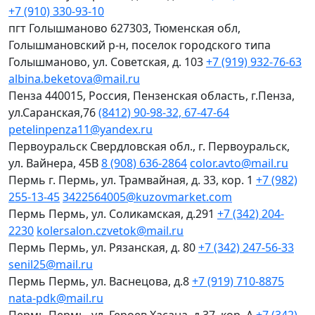
+7 (910) 330-93-10
пгт Голышманово
627303, Тюменская обл,
Голышмановский р-н, поселок городского типа
Голышманово, ул. Советская, д. 103
+7 (919) 932-76-63
albina.beketova@mail.ru
Пенза
440015, Россия, Пензенская область, г.Пенза,
ул.Саранская,76
(8412) 90-98-32, 67-47-64
petelinpenza11@yandex.ru
Первоуральск
Свердловская обл., г. Первоуральск,
ул. Вайнера, 45В
8 (908) 636-2864
color.avto@mail.ru
Пермь
г. Пермь, ул. Трамвайная, д. 33, кор. 1
+7 (982)
255-13-45
3422564005@kuzovmarket.com
Пермь
Пермь, ул. Соликамская, д.291
+7 (342) 204-
2230
kolersalon.czvetok@mail.ru
Пермь
Пермь, ул. Рязанская, д. 80
+7 (342) 247-56-33
senil25@mail.ru
Пермь
Пермь, ул. Васнецова, д.8
+7 (919) 710-8875
nata-pdk@mail.ru