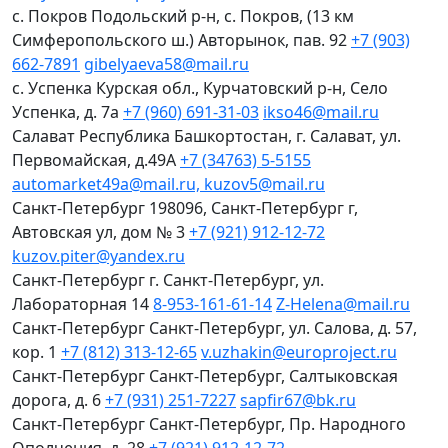
с. Покров
Подольский р-н, с. Покров, (13 км
Симферопольского ш.) Авторынок, пав. 92
+7 (903)
662-7891
gibelyaeva58@mail.ru
с. Успенка
Курская обл., Курчатовский р-н, Село
Успенка, д. 7а
+7 (960) 691-31-03
ikso46@mail.ru
Салават
Республика Башкортостан, г. Салават, ул.
Первомайская, д.49А
+7 (34763) 5-5155
automarket49a@mail.ru, kuzov5@mail.ru
Санкт-Петербург
198096, Санкт-Петербург г,
Автовская ул, дом № 3
+7 (921) 912-12-72
kuzov.piter@yandex.ru
Санкт-Петербург
г. Санкт-Петербург, ул.
Лабораторная 14
8-953-161-61-14
Z-Helena@mail.ru
Санкт-Петербург
Санкт-Петербург, ул. Салова, д. 57,
кор. 1
+7 (812) 313-12-65
v.uzhakin@europroject.ru
Санкт-Петербург
Санкт-Петербург, Салтыковская
дорога, д. 6
+7 (931) 251-7227
sapfir67@bk.ru
Санкт-Петербург
Санкт-Петербург, Пр. Народного