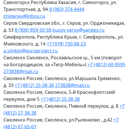
Саяногорск
Республика Хакасия, г. Саяногорск, ул.
Транспортная, д. 9А
8 (983) 374-4444
zhidenev@inbox.ru
Серов
Свердловская обл., г. Серов, ул. Орджоникидзе,
д. 53
8 (906) 859-50-58
kuzov-serov@yandex.ru
Симферополь
Республика Крым, г. Симферополь, ул.
Маяковского, д. 14
+7 (978) 730-88-23
a.simkin@europroject.ru
Смоленск
Смоленск, Рославльское ш., 5 км (поворот
на Богородицкое, за «Тигр-Мебель»)
+7 (4812) 60-9595
273838@mail.ru
Смоленск
Россия, Смоленск, ул.Маршала Еременко,
д. 33
+7 (4812) 25-38-38
273838@mail.ru
Смоленск
Россия, Смоленск, 5-й Краснофлотский
переулок, дом 5
+7 (4812) 25-38-38
Смоленск
Россия, Смоленск, Пивной переулок, д. 8
+7
(4812) 27-38-38
Смоленск
Россия, Смоленск, ул.Рыленково , д.42
+7
(4812) 67-65-67