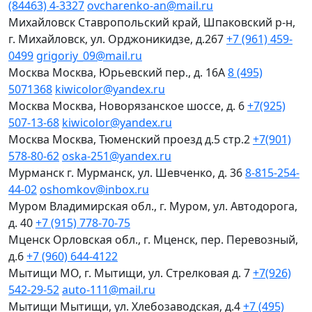
(84463) 4-3327
ovcharenko-an@mail.ru
Михайловск
Ставропольский край, Шпаковский р-н,
г. Михайловск, ул. Орджоникидзе, д.267
+7 (961) 459-
0499
grigoriy_09@mail.ru
Москва
Москва, Юрьевский пер., д. 16А
8 (495)
5071368
kiwicolor@yandex.ru
Москва
Москва, Новорязанское шоссе, д. 6
+7(925)
507-13-68
kiwicolor@yandex.ru
Москва
Москва, Тюменский проезд д.5 стр.2
+7(901)
578-80-62
oska-251@yandex.ru
Мурманск
г. Мурманск, ул. Шевченко, д. 36
8-815-254-
44-02
oshomkov@inbox.ru
Муром
Владимирская обл., г. Муром, ул. Автодорога,
д. 40
+7 (915) 778-70-75
Мценск
Орловская обл., г. Мценск, пер. Перевозный,
д.6
+7 (960) 644-4122
Мытищи
МО, г. Мытищи, ул. Стрелковая д. 7
+7(926)
542-29-52
auto-111@mail.ru
Мытищи
Мытищи, ул. Хлебозаводская, д.4
+7 (495)