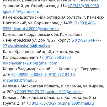
Каменск-Уральский
Свердловская обл., г. Каменск-
Уральский, ул. Октябрьская, д.114
+7 (3439) 39-9989
iglaku11@yandex.ru
Каменск-Шахтинский
Ростовская область, г. Каменск-
Шахтинский, ул. Ворошилова, д.149В
+7 (903) 488-
8358
deadnisk2009@yandex.ru
Камышлов
Свердловская обл, Камышлов г,
Ленинградская ул, дом № 27, корпус Б
8 (982) 644-77-
27
avtokraska_04@mail.ru
Канск
Красноярский край, г. Канск, ул. ул.
Каландарашвили 9
+7 (913) 558-2700
nikolaykansk2019@gmail.com
Ковров
Владимирская обл., г. Ковров, ул. Свердлова,
д.16
+7 (49232) 4-8859, 8 (910) 777-84-10
materiktd@mail.ru
Коломна
Московская область, г. Коломна, ул. Кирова,
д. 202
+7 903 750-73-27
buzina_999@mail.ru
Коломна
Московская область, г. Коломна, ул. Яна
Грунта, д. 14
+7 903 750-73-27
buzina_999@mail.ru