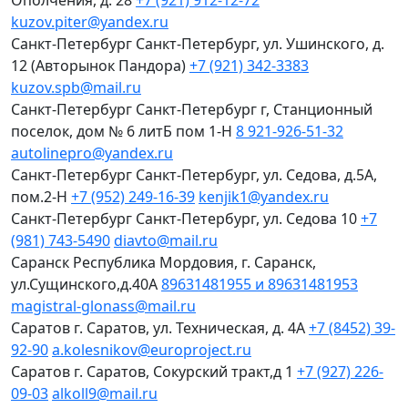
Ополчения, д. 28
+7 (921) 912-12-72
kuzov.piter@yandex.ru
Санкт-Петербург
Санкт-Петербург, ул. Ушинского, д.
12 (Авторынок Пандора)
+7 (921) 342-3383
kuzov.spb@mail.ru
Санкт-Петербург
Санкт-Петербург г, Станционный
поселок, дом № 6 литБ пом 1-Н
8 921-926-51-32
autolinepro@yandex.ru
Санкт-Петербург
Санкт-Петербург, ул. Седова, д.5А,
пом.2-Н
+7 (952) 249-16-39
kenjik1@yandex.ru
Санкт-Петербург
Санкт-Петербург, ул. Седова 10
+7
(981) 743-5490
diavto@mail.ru
Саранск
Республика Мордовия, г. Саранск,
ул.Сущинского,д.40А
89631481955 и 89631481953
magistral-glonass@mail.ru
Саратов
г. Саратов, ул. Техническая, д. 4А
+7 (8452) 39-
92-90
a.kolesnikov@europroject.ru
Саратов
г. Саратов, Сокурский тракт,д 1
+7 (927) 226-
09-03
alkoll9@mail.ru