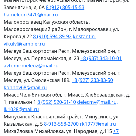
Магнитогорск
Челябинская обл, г. Магнитогорск, ул.
Завенягина, д. 6А
8 (912) 805-15-53
hameleon7470@mail.ru
Малоярославец
Калужская область,
Малоярославецкий район, г. Малоярославец ул.
Кирова д.22
8 (910) 594-89-92
knstantin-
vikulv@rambler.ru
Мелеуз
Башкортостан Респ, Мелеузовский р-н, г.
Мелеуз, ул. Первомайская, д. 23
+8 (937) 343-10-01
avtomirmeleuz@mail.ru
Мелеуз
Башкортостан Респ, Мелеузовский р-н, г.
Мелеуз, ул. Смоленская 189.
+8 (927) 233-83-50
konnov68@mail.ru
Миасс
Челябинская обл, г. Миасс, Хлебозаводская, д.
1, павильон 1
8 (952) 520-51-10
delecmv@mail.ru,
lk1028@mail.ru
Минусинск
Красноярский край, г. Минусинск, ул.
Кызыльская, д. 5
8-913-558-2700
rk1977@mail.ru
Михайловка
Михайловка, ул. Народная, д.115
+7