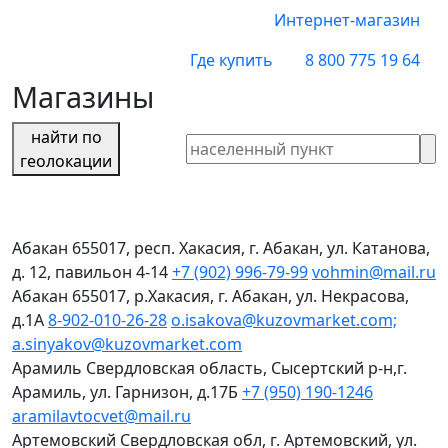
Интернет-магазин
Где купить
8 800 775 19 64
Магазины
найти по
геолокации
Абакан
655017, респ. Хакасия, г. Абакан, ул. Катанова,
д. 12, павильон 4-14
+7 (902) 996-79-99
vohmin@mail.ru
Абакан
655017, р.Хакасия, г. Абакан, ул. Некрасова,
д.1А
8-902-010-26-28
o.isakova@kuzovmarket.com;
a.sinyakov@kuzovmarket.com
Арамиль
Свердловская область, Сысертский р-н,г.
Арамиль, ул. Гарнизон, д.17Б
+7 (950) 190-1246
aramilavtocvet@mail.ru
Артемовский
Свердловская обл, г. Артемовский, ул.