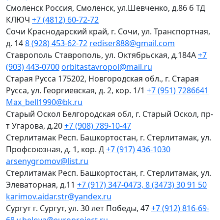
Смоленск
Россия, Смоленск, ул.Шевченко, д.86 б ТД
КЛЮЧ
+7 (4812) 60-72-72
Сочи
Краснодарский край, г. Сочи, ул. Транспортная,
д. 14
8 (928) 453-62-72
rediser888@gmail.com
Ставрополь
Ставрополь, ул. Октябрьская, д.184А
+7
(903) 443-0700
orbitastavropol@mail.ru
Старая Русса
175202, Новгородская обл., г. Старая
Русса, ул. Георгиевская, д. 2, кор. 1/1
+7 (951) 7286641
Max_bell1990@bk.ru
Старый Оскол
Белгородская обл, г. Старый Оскол, пр-
т Угарова, д.20
+7 (908) 789-10-47
Стерлитамак
Респ. Башкортостан, г. Стерлитамак, ул.
Профсоюзная, д. 1, кор. Д
+7 (917) 436-1030
arsenygromov@list.ru
Стерлитамак
Респ. Башкортостан, г. Стерлитамак, ул.
Элеваторная, д.11
+7 (917) 347-0473, 8 (3473) 30 91 50
karimov.aidar.str@yandex.ru
Сургут
г. Сургут, ул. 30 лет Победы, 47
+7 (912) 816-69-