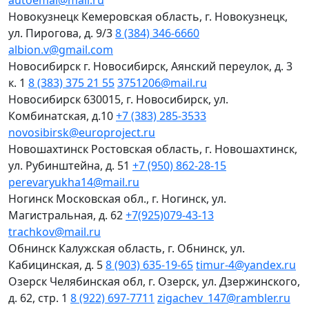
autoemal@mail.ru
Новокузнецк
Кемеровская область, г. Новокузнецк,
ул. Пирогова, д. 9/3
8 (384) 346-6660
albion.v@gmail.com
Новосибирск
г. Новосибирск, Аянский переулок, д. 3
к. 1
8 (383) 375 21 55
3751206@mail.ru
Новосибирск
630015, г. Новосибирск, ул.
Комбинатская, д.10
+7 (383) 285-3533
novosibirsk@europroject.ru
Новошахтинск
Ростовская область, г. Новошахтинск,
ул. Рубинштейна, д. 51
+7 (950) 862-28-15
perevaryukha14@mail.ru
Ногинск
Московская обл., г. Ногинск, ул.
Магистральная, д. 62
+7(925)079-43-13
trachkov@mail.ru
Обнинск
Калужская область, г. Обнинск, ул.
Кабицинская, д. 5
8 (903) 635-19-65
timur-4@yandex.ru
Озерск
Челябинская обл, г. Озерск, ул. Дзержинского,
д. 62, стр. 1
8 (922) 697-7711
zigachev_147@rambler.ru